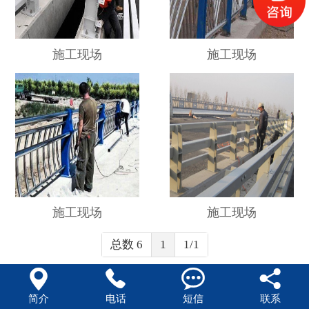
施工现场
施工现场
施工现场
施工现场
总数 6
1
1/1




简介
电话
短信
联系